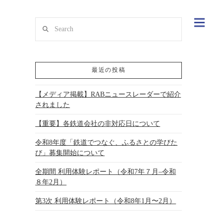
Search
最近の投稿
【メディア掲載】RABニュースレーダーで紹介
されました
【重要】各鉄道会社の非対応日について
令和8年度「鉄道でつなぐ、ふるさとの学びた
び」募集開始について
全期間 利用体験レポート（令和7年７月–令和
８年2月）
第3次 利用体験レポート（令和8年1月〜2月）