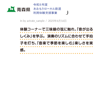
tugaru-time-img10
In by actrate_sample
2025年6月16日