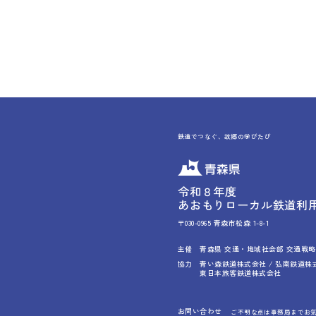
鉄道でつなぐ、故郷の学びたび
令和８年度
あおもりローカル鉄道利
〒030-0965 青森市松森 1-8-1
主催
青森県 交通・地域社会部 交通戦
協力
青い森鉄道株式会社 / 弘南鉄道株
東日本旅客鉄道株式会社
お問い合わせ
ご不明な点は事務局までお