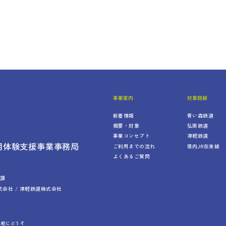
事業案内
対象路線
新着情報
青い森鉄道
概要・対象
弘南鉄道
事業コンセプト
津軽鉄道
用体験支援事業事務局
ご利用までの流れ
県内JR在来線
よくあるご質問
略課
式会社
/
津軽鉄道株式会社
気軽にどうぞ