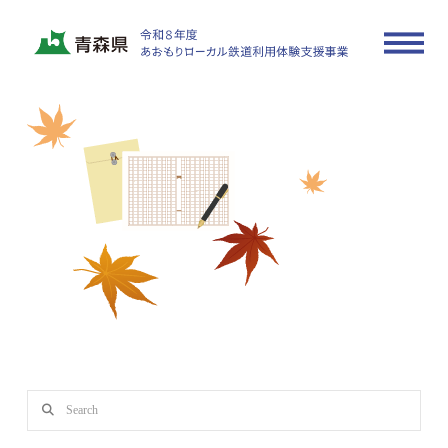
tugaru-model-deco014
In by actrate_sample
2025年6月16日
Search