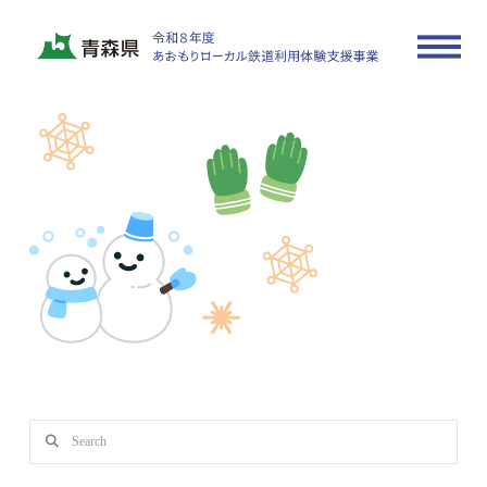
tugaru-model-deco01
In by actrate_sample
2025年6月16日
Search