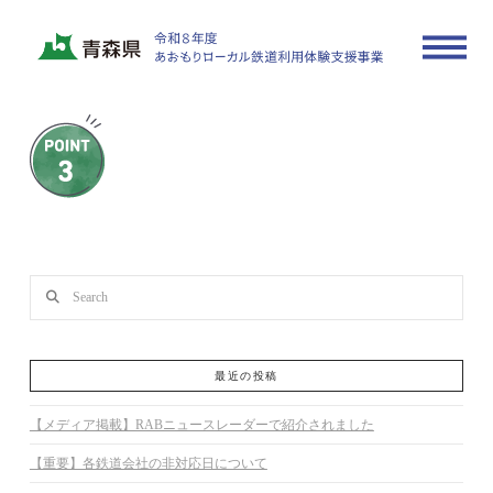
konan-point03
In by actrate_sample
2025年6月16日
Search
最近の投稿
【メディア掲載】RABニュースレーダーで紹介されました
【重要】各鉄道会社の非対応日について