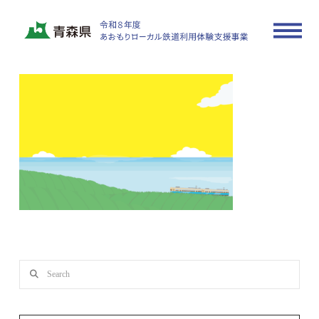
faq-bg
In by actrate_sample
2025年6月13日
Search