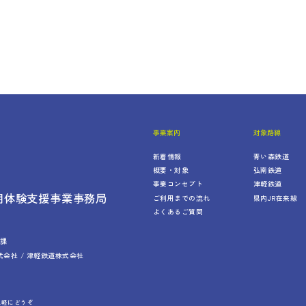
事業案内
対象路線
新着情報
青い森鉄道
概要・対象
弘南鉄道
事業コンセプト
津軽鉄道
用体験支援事業事務局
ご利用までの流れ
県内JR在来線
よくあるご質問
略課
式会社
/
津軽鉄道株式会社
気軽にどうぞ