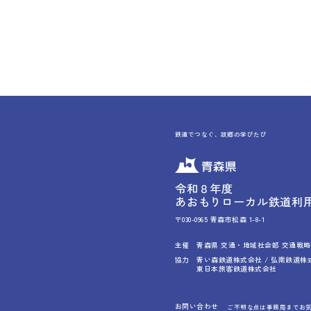
鉄道でつなぐ、故郷の学びたび
令和８年度
あおもりローカル鉄道利
〒030-0965 青森市松森 1-8-1
主催
青森県 交通・地域社会部 交通戦
協力
青い森鉄道株式会社 / 弘南鉄道株
東日本旅客鉄道株式会社
お問い合わせ
ご不明な点は事務局までお