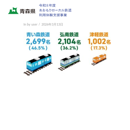
report4_2
In by user
2026年3月13日