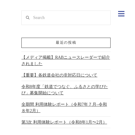
Search
最近の投稿
【メディア掲載】RABニュースレーダーで紹介
されました
【重要】各鉄道会社の非対応日について
令和8年度「鉄道でつなぐ、ふるさとの学びた
び」募集開始について
全期間 利用体験レポート（令和7年７月–令和
８年2月）
第3次 利用体験レポート（令和8年1月〜2月）