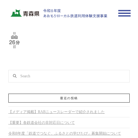
250701_konan-model-route03
In by actrate_sample
2025年7月1日
Search
最近の投稿
【メディア掲載】RABニュースレーダーで紹介されました
【重要】各鉄道会社の非対応日について
令和8年度「鉄道でつなぐ、ふるさとの学びたび」募集開始について