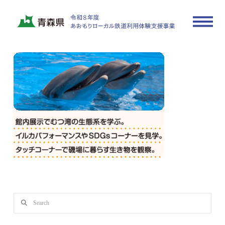
250701_aoimori-model-txt01
In by actrate_sample
2025年7月1日
Search