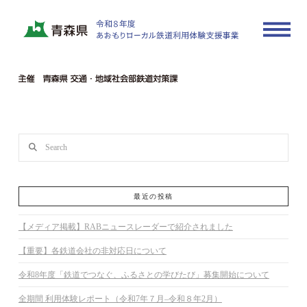
250618_shusai-txt
In by actrate_sample
2025年6月18日
Search
最近の投稿
【メディア掲載】RABニュースレーダーで紹介されました
【重要】各鉄道会社の非対応日について
令和8年度「鉄道でつなぐ、ふるさとの学びたび」募集開始について
全期間 利用体験レポート（令和7年７月–令和８年2月）